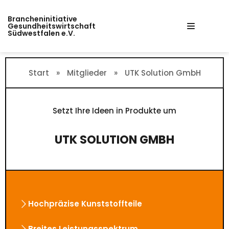
Zum
Brancheninitiative
Inhalt
Gesundheitswirtschaft
Südwestfalen e.V.
springen
Start
»
Mitglieder
»
UTK Solution GmbH
Setzt Ihre Ideen in Produkte um
UTK SOLUTION GMBH
Hochpräzise Kunststoffteile
Breites Leistungsspektrum