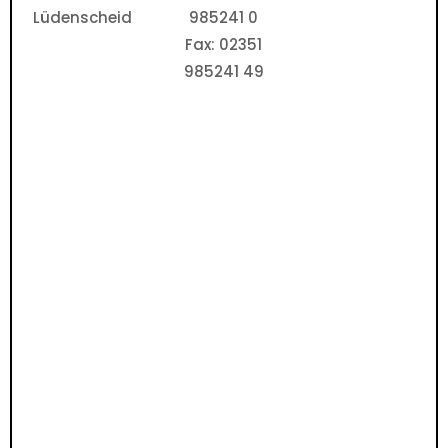
Lüdenscheid
985241 0
Fax: 02351
985241 49