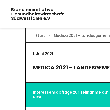
Zum
Brancheninitiative
Inhalt
Gesundheitswirtschaft
springen
Südwestfalen e.V.
Start
»
Medica 2021 – Landesgemei
1. Juni 2021
MEDICA 2021 - LANDESGEM
Interessensabfrage zur Teilnahme au
NRW