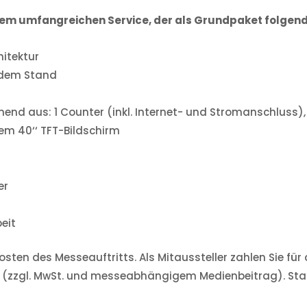
einem umfangreichen Service, der als Grundpaket folgen
itektur
 dem Stand
nd aus: 1 Counter (inkl. Internet- und Stromanschluss), 1
tem 40‘‘ TFT-Bildschirm
er
eit
sten des Messeauftritts. Als Mitaussteller zahlen Sie f
ro (zzgl. MwSt. und messeabhängigem Medienbeitrag). Sta