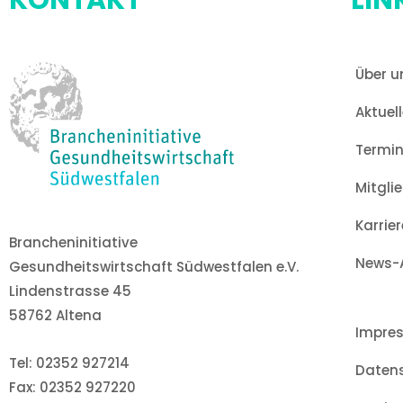
KONTAKT
LIN
Über u
Aktuel
Termi
Mitgli
Karrier
Brancheninitiative
News-A
Gesundheitswirtschaft Südwestfalen e.V.
Lindenstrasse 45
58762 Altena
Impre
Tel: 02352 927214
Daten
Fax: 02352 927220