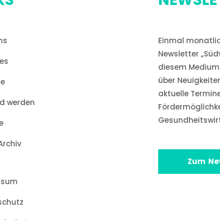
KS
NEWSLE
ns
Einmal monatlic
Newsletter „Süd
les
diesem Medium 
über Neuigkeite
ne
aktuelle Termin
ed werden
Fördermöglichk
Gesundheitswir
e
rchiv
Zum Ne
ssum
schutz