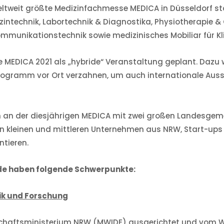
weltweit größte Medizinfachmesse MEDICA in Düsseldorf st
zintechnik, Labortechnik & Diagnostika, Physiotherapie &
mmunikationstechnik sowie medizinisches Mobiliar für Kl
MEDICA 2021 als „hybride“ Veranstaltung geplant. Dazu w
ogramm vor Ort verzahnen, um auch internationale Ausst
 an der diesjährigen MEDICA mit zwei großen Landesgeme
en kleinen und mittleren Unternehmen aus NRW, Start-ups u
ntieren.
de haben folgende Schwerpunkte:
ik und Forschung
schaftsministerium NRW (MWIDE) ausgerichtet und vom