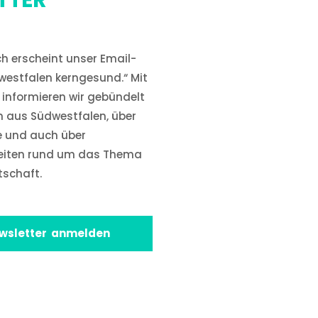
TTER
h erscheint unser Email-
westfalen kerngesund.“ Mit
informieren wir gebündelt
n aus Südwestfalen, über
e und auch über
eiten rund um das Thema
tschaft.
wsletter anmelden