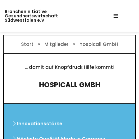
Zum
Brancheninitiative
Inhalt
Gesundheitswirtschaft
Südwestfalen e.V.
springen
Start
»
Mitglieder
»
hospicall GmbH
... damit auf Knopfdruck Hilfe kommt!
HOSPICALL GMBH
Innovationsstärke
Höchste Qualität Made in Germany