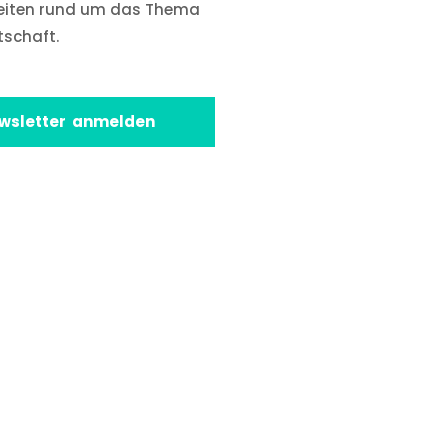
eiten rund um das Thema
tschaft.
wsletter anmelden