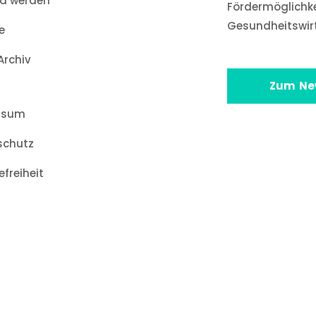
ed werden
Fördermöglichk
Gesundheitswir
e
rchiv
Zum Ne
ssum
schutz
efreiheit