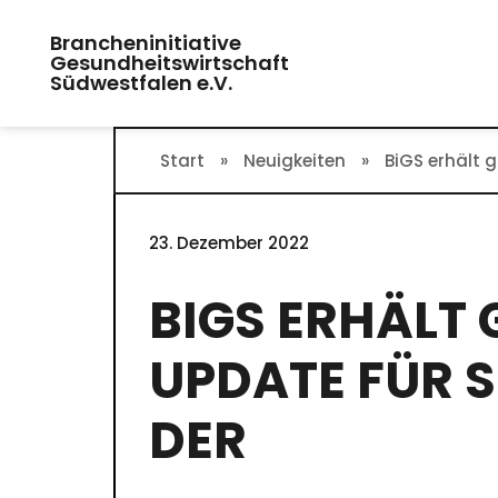
Zum
Brancheninitiative
Inhalt
Gesundheitswirtschaft
springen
Südwestfalen e.V.
Start
»
Neuigkeiten
»
BiGS erhält g
23. Dezember 2022
BIGS ERHÄLT G
PDATE FÜR SKI
ER