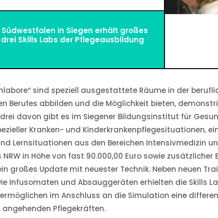
 Südwestfalen in Siegen erhält großes
drei Skills Labs der Pflegeausbildung
enlabore“ sind speziell ausgestattete Räume in der berufl
gen Berufes abbilden und die Möglichkeit bieten, demons
rei davon gibt es im Siegener Bildungsinstitut für Gesu
zieller Kranken- und Kinderkrankenpflegesituationen, ein
und Lernsituationen aus den Bereichen Intensivmedizin 
RW in Höhe von fast 90.000,00 Euro sowie zusätzlicher Ei
ein großes Update mit neuester Technik. Neben neuen Tra
ie Infusomaten und Absauggeräten erhielten die Skills La
 ermöglichen im Anschluss an die Simulation eine differen
n angehenden Pflegekräften.