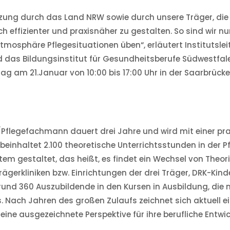
ützung durch das Land NRW sowie durch unsere Träger, die
h effizienter und praxisnäher zu gestalten. So sind wir nu
tmosphäre Pflegesituationen üben“, erläutert Institutsle
 und das Bildungsinstitut für Gesundheitsberufe Südwestfa
g am 21.Januar von 10:00 bis 17:00 Uhr in der Saarbrücke
Pflegefachmann dauert drei Jahre und wird mit einer pra
einhaltet 2.100 theoretische Unterrichtsstunden in der P
tem gestaltet, das heißt, es findet ein Wechsel von Theor
ägerkliniken bzw. Einrichtungen der drei Träger, DRK-Kinde
d rund 360 Auszubildende in den Kursen in Ausbildung, di
. Nach Jahren des großen Zulaufs zeichnet sich aktuell e
eine ausgezeichnete Perspektive für ihre berufliche Entwi