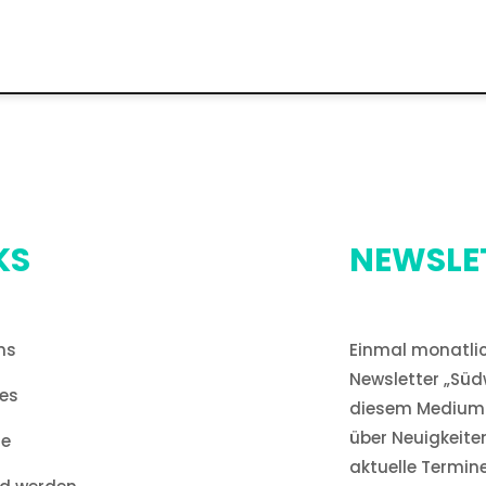
KS
NEWSLE
ns
Einmal monatlic
Newsletter „Süd
les
diesem Medium 
über Neuigkeite
ne
aktuelle Termin