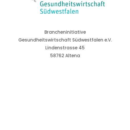
Brancheninitiative
© 2026 Brancheninitiative Gesundheitswirtschaft
Gesundheitswirtschaft Südwestfalen e.V.
Südwestfalen e.V.
Lindenstrasse 45
Made in Südwestfalen
58762 Altena
Tel: 02352 927214
Fax: 02352 927220
Mail: info@gesundheitswirtschaft.net
LINKS