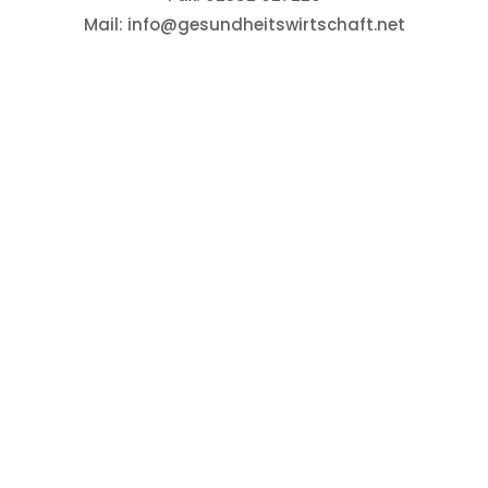
Mail: info@gesundheitswirtschaft.net
Made in Südwestfalen
LINKS
Über uns
Aktuelles
Termine
Mitglied werden
Karriere
News-Archiv