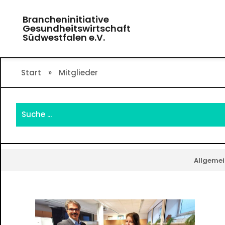
Zum
Brancheninitiative
Inhalt
Gesundheitswirtschaft
springen
Südwestfalen e.V.
Start
»
Mitglieder
Allgemei